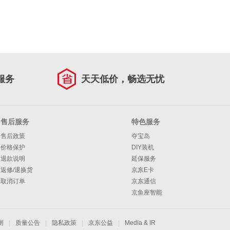
服务
天天低价，畅选无忧
售后服务
特色服务
售后政策
夺宝岛
价格保护
DIY装机
退款说明
延保服务
返修/退换货
京东E卡
取消订单
京东通信
京鱼座智能
测
|
质量公告
|
隐私政策
|
京东公益
|
Media & IR