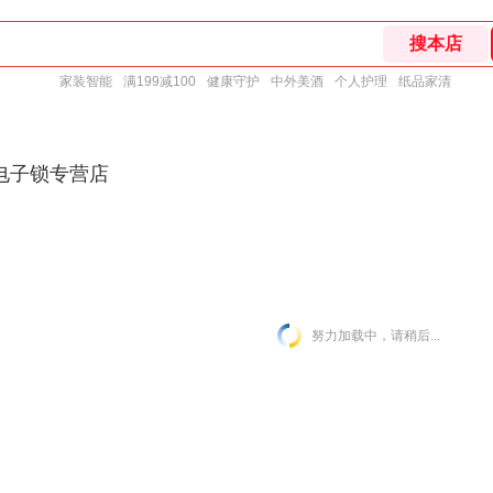
家装智能
满199减100
健康守护
中外美酒
个人护理
纸品家清
电子锁专营店
努力加载中，请稍后...